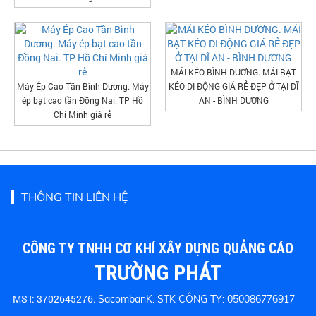
MÁI KÉO BÌNH DƯƠNG. MÁI BẠT
Máy Ép Cao Tần Bình Dương. Máy
KÉO DI ĐỘNG GIÁ RẺ ĐẸP Ở TẠI DĨ
ép bạt cao tần Đồng Nai. TP Hồ
AN - BÌNH DƯƠNG
Chí Minh giá rẻ
THÔNG TIN LIÊN HỆ
CÔNG TY TNHH CƠ KHÍ XÂY DỰNG QUẢNG CÁO
TRƯỜNG PHÁT
MST: 3702645276.
SacombanK. STK CÔNG TY: 050086776917