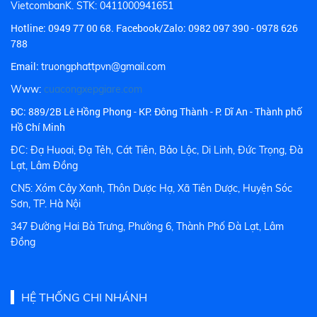
VietcombanK. STK: 0411000941651
Hotline:
0949 77 00 68.
Facebook/Zalo: 0982 097 390 - 0978 626
788
Email:
truongphattpvn@gmail.com
Www:
cuacongxepgiare.com
ĐC: 889/2B Lê Hồng Phong - KP. Đông Thành - P. Dĩ An - Thành phố
Hồ Chí Minh
ĐC: Đạ Huoai, Đạ Tẻh, Cát Tiên, Bảo Lộc, Di Linh, Đức Trọng, Đà
Lạt, Lâm Đồng
CN5: Xóm Cây Xanh, Thôn Dược Hạ, Xã Tiên Dược, Huyện Sóc
Sơn, TP. Hà Nội
347 Đường Hai Bà Trưng, Phường 6, Thành Phố Đà Lạt, Lâm
Đồng
HỆ THỐNG CHI NHÁNH