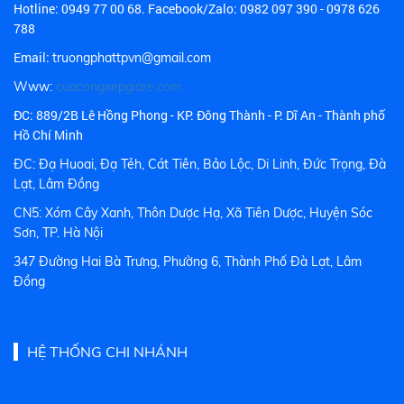
Hotline:
0949 77 00 68.
Facebook/Zalo: 0982 097 390 - 0978 626
788
Email:
truongphattpvn@gmail.com
Www:
cuacongxepgiare.com
ĐC: 889/2B Lê Hồng Phong - KP. Đông Thành - P. Dĩ An - Thành phố
Hồ Chí Minh
ĐC: Đạ Huoai, Đạ Tẻh, Cát Tiên, Bảo Lộc, Di Linh, Đức Trọng, Đà
Lạt, Lâm Đồng
CN5: Xóm Cây Xanh, Thôn Dược Hạ, Xã Tiên Dược, Huyện Sóc
Sơn, TP. Hà Nội
347 Đường Hai Bà Trưng, Phường 6, Thành Phố Đà Lạt, Lâm
Đồng
HỆ THỐNG CHI NHÁNH