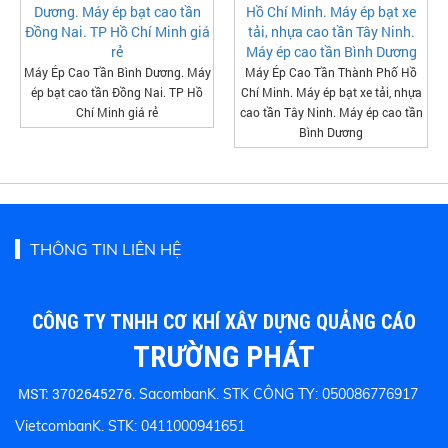
Máy Ép Cao Tần Bình Dương. Máy
Máy Ép Cao Tần Thành Phố Hồ
ép bạt cao tần Đồng Nai. TP Hồ
Chí Minh. Máy ép bạt xe tải, nhựa
Chí Minh giá rẻ
cao tần Tây Ninh. Máy ép cao tần
Bình Dương
THÔNG TIN LIÊN HỆ
CÔNG TY TNHH CƠ KHÍ XÂY DỰNG QUẢNG CÁO
TRƯỜNG PHÁT
MST: 3702645276.
SacombanK. STK CÔNG TY: 050086776917
VietcombanK. STK: 0411000941651