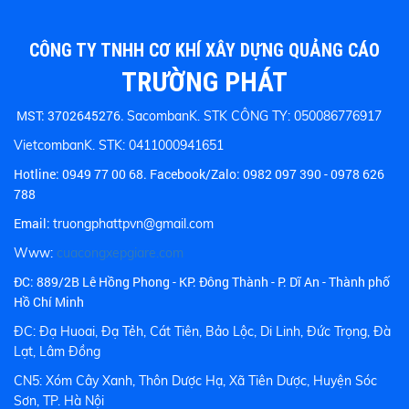
CÔNG TY TNHH CƠ KHÍ XÂY DỰNG QUẢNG CÁO
TRƯỜNG PHÁT
MST: 3702645276.
SacombanK. STK CÔNG TY: 050086776917
VietcombanK. STK: 0411000941651
Hotline:
0949 77 00 68.
Facebook/Zalo: 0982 097 390 - 0978 626
788
Email:
truongphattpvn@gmail.com
Www:
cuacongxepgiare.com
ĐC: 889/2B Lê Hồng Phong - KP. Đông Thành - P. Dĩ An - Thành phố
Hồ Chí Minh
ĐC: Đạ Huoai, Đạ Tẻh, Cát Tiên, Bảo Lộc, Di Linh, Đức Trọng, Đà
Lạt, Lâm Đồng
CN5: Xóm Cây Xanh, Thôn Dược Hạ, Xã Tiên Dược, Huyện Sóc
Sơn, TP. Hà Nội