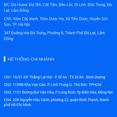
ĐC: Đạ Huoai, Đạ Tẻh, Cát Tiên, Bảo Lộc, Di Linh, Đức Trọng, Đà
Lạt, Lâm Đồng
CN5: Xóm Cây Xanh, Thôn Dược Hạ, Xã Tiên Dược, Huyện Sóc
Sơn, TP. Hà Nội
347 Đường Hai Bà Trưng, Phường 6, Thành Phố Đà Lạt, Lâm
Đồng
HỆ THỐNG CHI NHÁNH
CN1: 16/21 KP. Thắng Lợi Hai - P. Dĩ An - TX.Dĩ An - Bình Dương
CN2: 1109B Kha Vạn Cân. P. Linh Trung Q. Thủ Đức. TPHCM
CN3: 1151 Đường Bùi Văn Hòa, P Long Bình, Tp Biên Hòa, Đồng Nai
CN4: 208 Nguyễn Hữu Cảnh, phường 22, quận Bình Thạnh, thành
phố Hồ Chí Minh.