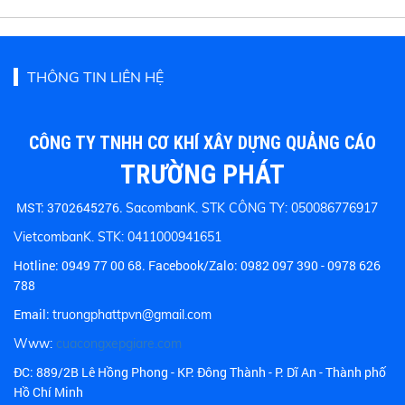
THÔNG TIN LIÊN HỆ
CÔNG TY TNHH CƠ KHÍ XÂY DỰNG QUẢNG CÁO
TRƯỜNG PHÁT
MST: 3702645276.
SacombanK. STK CÔNG TY: 050086776917
VietcombanK. STK: 0411000941651
Hotline:
0949 77 00 68.
Facebook/Zalo: 0982 097 390 - 0978 626
788
Email:
truongphattpvn@gmail.com
Www:
cuacongxepgiare.com
ĐC: 889/2B Lê Hồng Phong - KP. Đông Thành - P. Dĩ An - Thành phố
Hồ Chí Minh