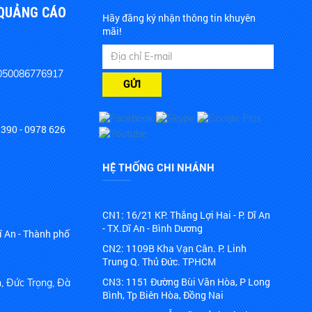
 QUẢNG CÁO
Hãy đăng ký nhận thông tin khuyên
mãi!
050086776917
GỬI
390 - 0978 626
HỆ THỐNG CHI NHÁNH
CN1: 16/21 KP. Thắng Lợi Hai - P. Dĩ An
- TX.Dĩ An - Bình Dương
ĩ An - Thành phố
CN2: 1109B Kha Vạn Cân. P. Linh
Trung Q. Thủ Đức. TPHCM
CN3: 1151 Đường Bùi Văn Hòa, P Long
h, Đức Trọng, Đà
Bình, Tp Biên Hòa, Đồng Nai