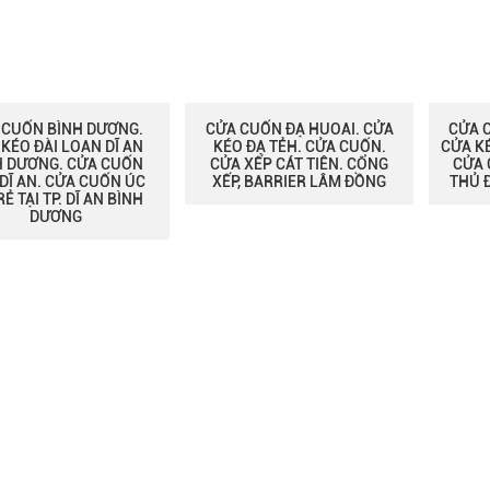
 CUỐN BÌNH DƯƠNG.
CỬA CUỐN ĐẠ HUOAI. CỬA
CỬA 
KÉO ĐÀI LOAN DĨ AN
KÉO ĐẠ TẺH. CỬA CUỐN.
CỬA K
H DƯƠNG. CỬA CUỐN
CỬA XẾP CÁT TIÊN. CỔNG
CỬA 
DĨ AN. CỬA CUỐN ÚC
XẾP, BARRIER LÂM ĐỒNG
THỦ 
RẺ TẠI TP. DĨ AN BÌNH
DƯƠNG