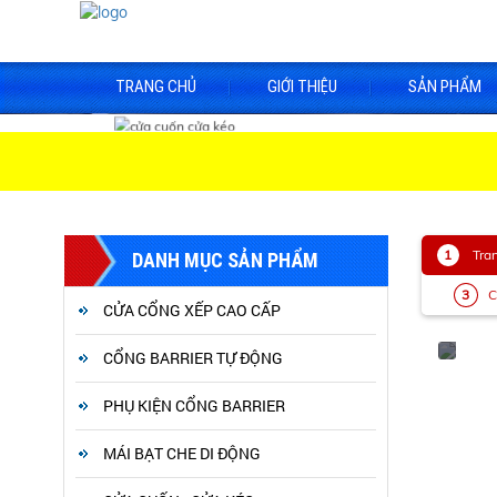
TRANG CHỦ
GIỚI THIỆU
SẢN PHẨM
Tra
DANH MỤC SẢN PHẨM
C
CỬA CỔNG XẾP CAO CẤP
CỔNG BARRIER TỰ ĐỘNG
PHỤ KIỆN CỔNG BARRIER
MÁI BẠT CHE DI ĐỘNG