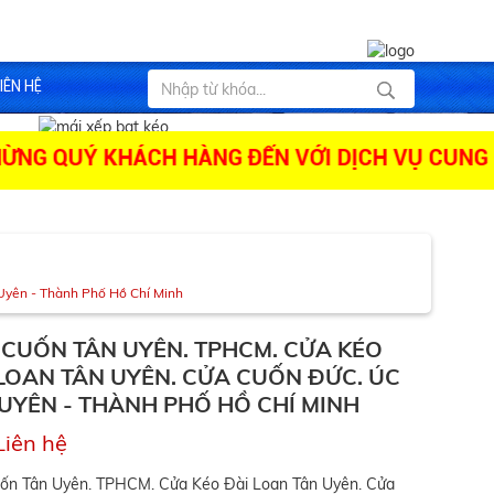
IÊN HỆ
QUÝ KHÁCH HÀNG ĐẾN VỚI DỊCH VỤ CUNG CẤP 
Uyên - Thành Phố Hồ Chí Minh
 CUỐN TÂN UYÊN. TPHCM. CỬA KÉO
LOAN TÂN UYÊN. CỬA CUỐN ĐỨC. ÚC
UYÊN - THÀNH PHỐ HỒ CHÍ MINH
Liên hệ
ốn Tân Uyên. TPHCM. Cửa Kéo Đài Loan Tân Uyên. Cửa