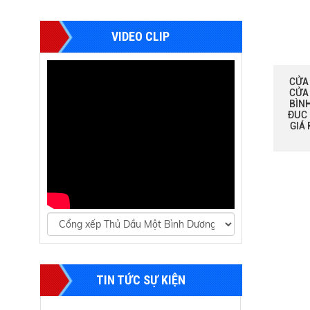
VIDEO CLIP
CỬA
CỬA 
BÌN
ĐUC 
GIÁ 
TÌM HIỂU VỀ CỬA
CỔNG XẾP INOX -
NHÔM TỰ ĐỘNG
LẮP ĐẶT BARRIER TỰ
ĐỘNG DẠNG HÀNG
RÀO
TIN TỨC SỰ KIỆN
BARRIER TỰ ĐỘNG