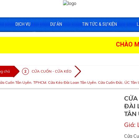
DỊCH VỤ
DỰ ÁN
TIN TỨC & SỰ KIỆN
L
CHÀO MỪNG 
ng chủ
CỬA CUỐN - CỬA KÉO
ửa Cuốn Tân Uyên. TPHCM. Cửa Kéo Đài Loan Tân Uyên. Cửa Cuốn Đức. ÚC Tân 
CỬA
ĐÀI 
TÂN 
Giá: 
Cửa Cu