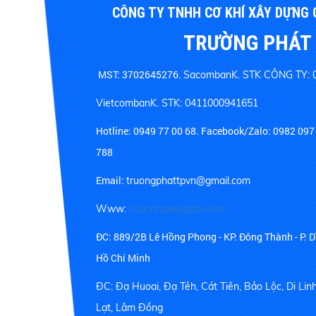
CÔNG TY TNHH CƠ KHÍ XÂY DỰNG
TRƯỜNG PHÁT
MST: 3702645276.
SacombanK. STK CÔNG TY: 
VietcombanK. STK: 0411000941651
Hotline:
0949 77 00 68.
Facebook/Zalo: 0982 097 
788
Email:
truongphattpvn@gmail.com
Www:
cuacongxepgiare.com
ĐC: 889/2B Lê Hồng Phong - KP. Đông Thành - P. D
Hồ Chí Minh
ĐC: Đạ Huoai, Đạ Tẻh, Cát Tiên, Bảo Lộc, Di Lin
Lạt, Lâm Đồng