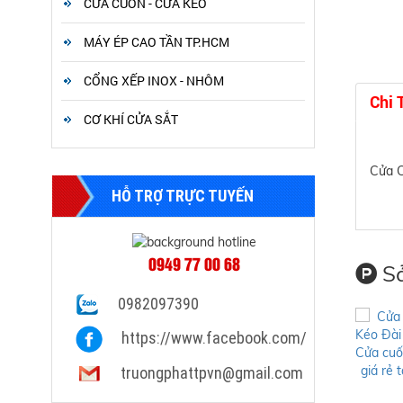
CỬA CUỐN - CỬA KÉO
MÁY ÉP CAO TẦN TP.HCM
CỔNG XẾP INOX - NHÔM
Chi 
CƠ KHÍ CỬA SẮT
Cửa C
HỖ TRỢ TRỰC TUYẾN
0949 77 00 68
Sả
0982097390
https://www.facebook.com/
truongphattpvn@gmail.com