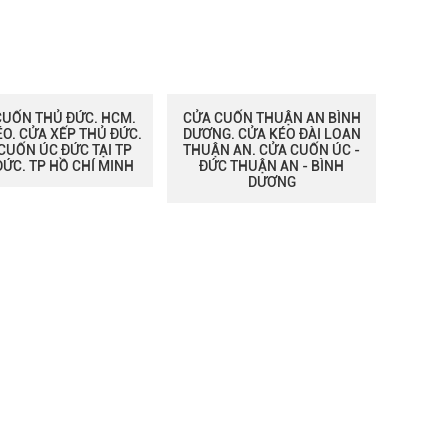
CUỐN THỦ ĐỨC. HCM.
CỬA CUỐN THUẬN AN BÌNH
ÉO. CỬA XẾP THỦ ĐỨC.
DƯƠNG. CỬA KÉO ĐÀI LOAN
CUỐN ÚC ĐỨC TẠI TP
THUẬN AN. CỬA CUỐN ÚC -
ĐỨC. TP HỒ CHÍ MINH
ĐỨC THUẬN AN - BÌNH
DƯƠNG