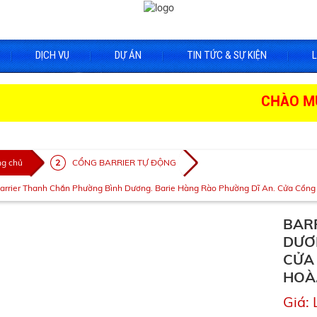
DỊCH VỤ
DỰ ÁN
TIN TỨC & SỰ KIỆN
L
CHÀO MỪNG Q
ng chủ
CỔNG BARRIER TỰ ĐỘNG
arrier Thanh Chắn Phường Bình Dương. Barie Hàng Rào Phường Dĩ An. Cửa Cổng
BAR
DƯƠ
CỬA
HOÀ.
Giá: 