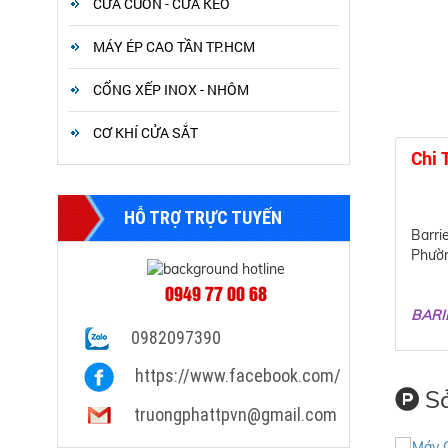
CỬA CUỐN - CỬA KÉO
MÁY ÉP CAO TẦN TP.HCM
CỔNG XẾP INOX - NHÔM
CƠ KHÍ CỬA SẮT
Chi 
HỖ TRỢ TRỰC TUYẾN
Barri
Phườn
0949 77 00 68
BARI
0982097390
https://www.facebook.com/
Sả
truongphattpvn@gmail.com