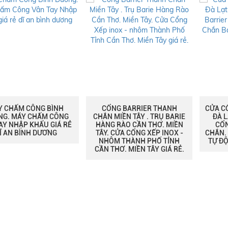
NG BARRIER THANH
CỬA CỔNG XẾP INOX - NHÔM
BAR
MIỀN TÂY . TRỤ BARIE
ĐÀ LẠT LÂM ĐỒNG - TRỤ
CỔN
 RÀO CẦN THƠ. MIỀN
CỔNG BARRIER THANH
CHẮN
 CỬA CỔNG XẾP INOX -
CHẮN. CỬA RÀO CHẮN BARIE
ĐỘN
M THÀNH PHỐ TỈNH
TỰ ĐỘNG TẠI ĐÀ LẠT GIÁ RẺ
HƠ. MIỀN TÂY GIÁ RẺ.