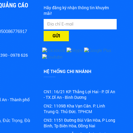
 QUẢNG CÁO
Hãy đăng ký nhận thông tin khuyên
mãi!
050086776917
GỬI
390 - 0978 626
HỆ THỐNG CHI NHÁNH
CN1: 16/21 KP. Thắng Lợi Hai - P. Dĩ An
- TX.Dĩ An - Bình Dương
ĩ An - Thành phố
CN2: 1109B Kha Vạn Cân. P. Linh
Trung Q. Thủ Đức. TPHCM
CN3: 1151 Đường Bùi Văn Hòa, P Long
h, Đức Trọng, Đà
Bình, Tp Biên Hòa, Đồng Nai