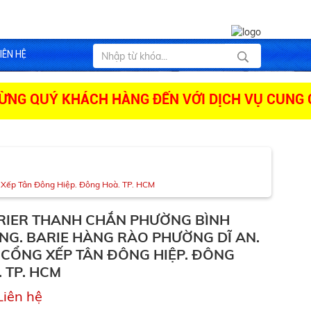
IÊN HỆ
UÝ KHÁCH HÀNG ĐẾN VỚI DỊCH VỤ CUNG CẤP C
 Xếp Tân Đông Hiệp. Đông Hoà. TP. HCM
RIER THANH CHẮN PHƯỜNG BÌNH
NG. BARIE HÀNG RÀO PHƯỜNG DĨ AN.
 CỔNG XẾP TÂN ĐÔNG HIỆP. ĐÔNG
 TP. HCM
Liên hệ