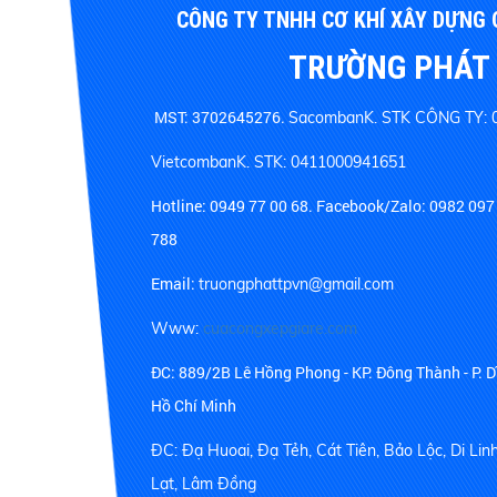
CÔNG TY TNHH CƠ KHÍ XÂY DỰNG
TRƯỜNG PHÁT
MST: 3702645276.
SacombanK. STK CÔNG TY: 
VietcombanK. STK: 0411000941651
Hotline:
0949 77 00 68.
Facebook/Zalo: 0982 097 
788
Email:
truongphattpvn@gmail.com
Www:
cuacongxepgiare.com
ĐC: 889/2B Lê Hồng Phong - KP. Đông Thành - P. D
Hồ Chí Minh
ĐC: Đạ Huoai, Đạ Tẻh, Cát Tiên, Bảo Lộc, Di Lin
Lạt, Lâm Đồng