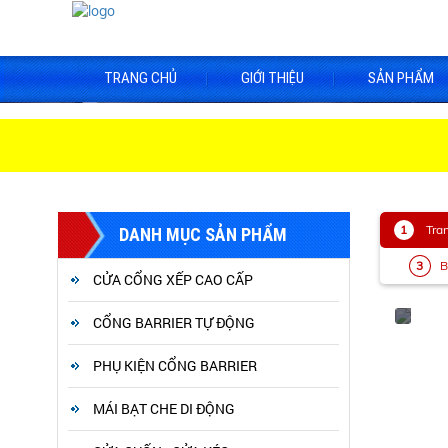
TRANG CHỦ
GIỚI THIỆU
SẢN PHẨM
Tra
DANH MỤC SẢN PHẨM
B
CỬA CỔNG XẾP CAO CẤP
CỔNG BARRIER TỰ ĐỘNG
PHỤ KIỆN CỔNG BARRIER
MÁI BẠT CHE DI ĐỘNG