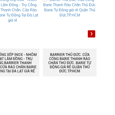
›
RIER THỦ ĐỨC. CỬA
CỔNG BARRIER TRẠNG BOM.
CỔNG 
G BARIE THANH RÀO
THANH CHẮN. RÀO CHẮN
CỔN
 THỦ ĐỨC. BARIE TỰ
BARIE TỰ ĐỘNG GIÁ RẺ
KHÁN
G GIÁ RẺ QUẬN THỦ
TRẠNG BOM ĐỒNG NAI
BARR
ĐỨC.TP.HCM